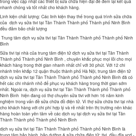
trong việc cập nhật các thiết bị sửa chữa hiện đại để đem lại kết quả
nhanh chóng và tốt nhất cho khách hàng.
Linh kiện chất lượng: Các linh kiện thay thế trong quá trình sửa chữa
của dịch vụ sửa tivi tại Tân Thành Thành phố Thành phố Ninh Bình
đều đảm bảo chất lượng
Trung tâm dịch vụ sửa tivi tại Tân Thành Thành phố Thành phố Ninh
Bình
Sửa tivi tại nhà của trung tâm điện tử dịch vụ sửa tivi tại Tân Thành
Thành phố Thành phố Ninh Bình , chuyên khắc phục mọi lỗi cho mọi
khách hàng trong thời gian nhanh nhất chỉ với 30 phút. Với 12 chi
nhánh trên khắp 12 quận thuộc thành phố Hà Nội, trung tâm điện tử
dịch vụ sửa tivi tại Tân Thành Thành phố Thành phố Ninh Bình đã có
hết các chi nhánh nhỏ để phục vụ khách hàng trong thời gian sớm
nhất. Ngoài ra, dịch vụ sửa tivi tại Tân Thành Thành phố Thành phố
Ninh Bình hiện đang có thợ chuyên sửa tivi với hơn 16 năm kinh
nghiệm trong vấn đề sửa chữa đồ điện tử. Vì thợ sửa chữa tivi tại nhà
cho khách hàng với chi phí hợp lý và rẻ nhất trên thị trường nên khác
hàng hoàn toàn yên tâm về các dịch vụ tại dịch vụ sửa tivi tại Tân
Thành Thành phố Thành phố Ninh Bình
dịch vụ sửa tivi tại Tân Thành Thành phố Thành phố Ninh Bình là
trung tâm bảo hành, bảo dưỡng & sửa chữa điện tử: tivi, đầu đĩa vcd -