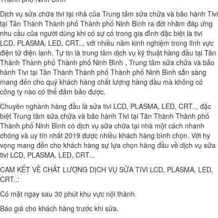
Dịch vụ sửa chữa tivi tại nhà của Trung tâm sửa chửa và bảo hành Tivi
tại Tân Thành Thành phố Thành phố Ninh Bình ra đời nhằm đáp ứng
nhu cầu của người dùng khi có sự cố trong gia đình đặc biệt là tivi
LCD, PLASMA, LED, CRT.., với nhiều năm kinh nghiệm trong lĩnh vực
điện tử điện lạnh. Tự tin là trung tâm dịch vụ kỹ thuật hàng đầu tại Tân
Thành Thành phố Thành phố Ninh Bình , Trung tâm sửa chửa và bảo
hành Tivi tại Tân Thành Thành phố Thành phố Ninh Bình sẵn sàng
mang đến cho quý khách hàng chất lượng hàng đầu mà không có
công ty nào có thể đảm bảo được.
Chuyên nghành hàng đầu là sửa tivi LCD, PLASMA, LED, CRT.., đặc
biệt Trung tâm sửa chửa và bảo hành Tivi tại Tân Thành Thành phố
Thành phố Ninh Bình có dịch vụ sữa chữa tại nhà một cách nhanh
chóng và uy tín nhất 2019 được nhiều khách hàng bình chọn. Với hy
vọng mang đến cho khách hàng sự lựa chọn hàng đầu về dịch vụ sửa
tivi LCD, PLASMA, LED, CRT...
CAM KẾT VỀ CHẤT LƯỢNG DỊCH VỤ SỬA TIVI LCD, PLASMA, LED,
CRT..:
Có mặt ngay sau 30 phút khu vực nội thành.
Báo giá cho khách hàng trước khi sửa.