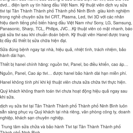
dvd... điện lạnh uy tín hàng đầu Việt Nam. Kỹ thuật viên dịch vụ sửa
tivi tại Tân Thành Thành phố Thành phố Ninh Bình giàu kinh nghiệm
trong nghề chuyên sửa tivi CRT, Plasma, Led, tivi 3D với các nhãn
hiệu danh tiếng phổ biến hàng đầu Việt Nam như Sony, LG, Samsung,
Panasonic, Sharp, TCL, Philips, JVC…Kỹ thuật viên có mặt nhanh, báo
giá sửa tivi sau khi chuẩn đoán bệnh. Kỹ thuật viên Hanel được trang
bị đầy đủ thiết bị sửa chữa hiện đại.
Sửa đúng bệnh ngay tại nhà, hiệu quả, nhiệt tình, trách nhiệm, bảo
hành dài hạn.
Thiết bị hanel chính hãng: nguồn tivi, Panel, bo điều khiển, cao áp…
Nguồn, Panel, Cao áp tivi… được hanel bảo hành dài hạn miễn phí.
Hanel không tính phí khi kỹ thuật viên chưa sửa chữa tivi thực hiện.
Quý khách không thanh toán tivi chưa hoạt động hiệu quả ngay sau
khi sửa.
dịch vụ sửa tivi tại Tân Thành Thành phố Thành phố Ninh Bình luôn
sẵn sàng phục vụ Quý khách tại nhà riêng, văn phòng công ty, doanh
nghiệp, khách sạn chuyên nghiệp.
Trung tâm sửa chửa và bảo hành Tivi tại Tân Thành Thành phố
Thành phố Ninh Bình