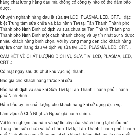
hàng chất lượng hàng đầu mà không có công ty nào có thể đảm bảo
được.
Chuyên nghành hàng đầu là sửa tivi LCD, PLASMA, LED, CRT.., đặc
biệt Trung tâm sửa chửa và bảo hành Tivi tại Tân Thành Thành phố
Thành phố Ninh Bình có dịch vụ sữa chữa tại Tân Thành Thành phố
Thành phố Ninh Bình một cách nhanh chóng và uy tín nhất 2019 được
nhiều khách hàng bình chọn. Với hy vọng mang đến cho khách hàng
sự lựa chọn hàng đầu về dịch vụ sửa tivi LCD, PLASMA, LED, CRT...
CAM KẾT VỀ CHẤT LƯỢNG DỊCH VỤ SỬA TIVI LCD, PLASMA, LED,
CRT..:
Có mặt ngay sau 30 phút khu vực nội thành.
Báo giá cho khách hàng trước khi sửa.
Bảo hành dịch vụ sau khi Sửa Tivi tại Tân Thành Thành phố Thành
phố Ninh Bình .
Đảm bảo uy tín chất lượng cho khách hàng khi sử dụng dịch vụ.
Làm việc cả Chủ Nhật và Ngoài giờ hành chính.
Với kinh nghiệm lâu năm và sự tin cậy của khách hàng tại nhiều nơi
Trung tâm sửa chửa và bảo hành Tivi tại Tân Thành Thành phố Thành
phố Ninh Bình cam kết mang lại cho khách hàng dịch vụ tin cậy nhất,