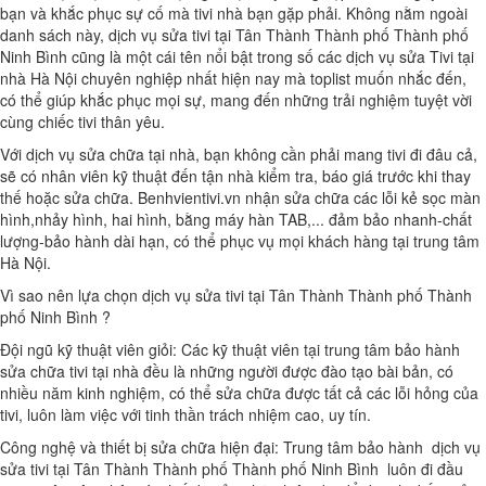
bạn và khắc phục sự cố mà tivi nhà bạn gặp phải. Không nằm ngoài
danh sách này, dịch vụ sửa tivi tại Tân Thành Thành phố Thành phố
Ninh Bình cũng là một cái tên nổi bật trong số các dịch vụ sửa Tivi tại
nhà Hà Nội chuyên nghiệp nhất hiện nay mà toplist muốn nhắc đến,
có thể giúp khắc phục mọi sự, mang đến những trải nghiệm tuyệt vời
cùng chiếc tivi thân yêu.
Với dịch vụ sửa chữa tại nhà, bạn không cần phải mang tivi đi đâu cả,
sẽ có nhân viên kỹ thuật đến tận nhà kiểm tra, báo giá trước khi thay
thế hoặc sửa chữa. Benhvientivi.vn nhận sửa chữa các lỗi kẻ sọc màn
hình,nhảy hình, hai hình, bằng máy hàn TAB,... đảm bảo nhanh-chất
lượng-bảo hành dài hạn, có thể phục vụ mọi khách hàng tại trung tâm
Hà Nội.
Vì sao nên lựa chọn dịch vụ sửa tivi tại Tân Thành Thành phố Thành
phố Ninh Bình ?
Đội ngũ kỹ thuật viên giỏi: Các kỹ thuật viên tại trung tâm bảo hành
sửa chữa tivi tại nhà đều là những người được đào tạo bài bản, có
nhiều năm kinh nghiệm, có thể sửa chữa được tất cả các lỗi hỏng của
tivi, luôn làm việc với tinh thần trách nhiệm cao, uy tín.
Công nghệ và thiết bị sửa chữa hiện đại: Trung tâm bảo hành dịch vụ
sửa tivi tại Tân Thành Thành phố Thành phố Ninh Bình luôn đi đầu