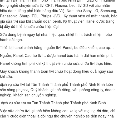
tivi tại Tân Thành Thành phố Thành phố Ninh Bình giàu kinh nghiệm
trong nghề chuyên sửa tivi CRT, Plasma, Led, tivi 3D với các nhãn
hiệu danh tiếng phổ biến hàng đầu Việt Nam như Sony, LG, Samsung,
Panasonic, Sharp, TCL, Philips, JVC…Kỹ thuật viên có mặt nhanh, báo
giá sửa tivi sau khi chuẩn đoán bệnh. Kỹ thuật viên Hanel được trang
bị đầy đủ thiết bị sửa chữa hiện đại.
Sửa đúng bệnh ngay tại nhà, hiệu quả, nhiệt tình, trách nhiệm, bảo
hành dài hạn.
Thiết bị hanel chính hãng: nguồn tivi, Panel, bo điều khiển, cao áp…
Nguồn, Panel, Cao áp tivi… được hanel bảo hành dài hạn miễn phí.
Hanel không tính phí khi kỹ thuật viên chưa sửa chữa tivi thực hiện.
Quý khách không thanh toán tivi chưa hoạt động hiệu quả ngay sau
khi sửa.
dịch vụ sửa tivi tại Tân Thành Thành phố Thành phố Ninh Bình luôn
sẵn sàng phục vụ Quý khách tại nhà riêng, văn phòng công ty, doanh
nghiệp, khách sạn chuyên nghiệp.
dịch vụ sửa tivi tại Tân Thành Thành phố Thành phố Ninh Bình
Việc sửa chữa tivi tại nhà hiện không con xa lạ với mọi người dân, chỉ
cần 1 cuộc điện thoại là đội ngũ thợ chuyên nghiệp sẽ đến ngay nhà