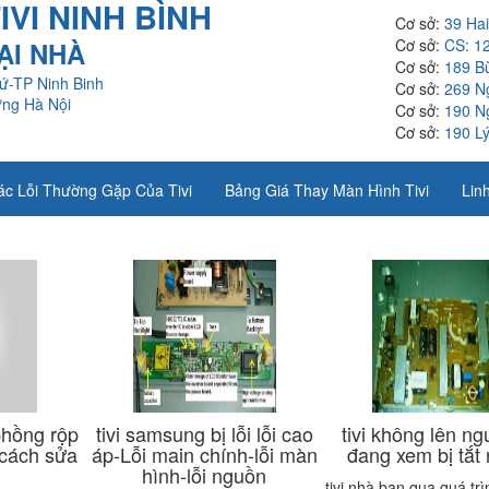
VI NINH BÌNH
Cơ sở:
39 Ha
Cơ sở:
CS: 1
TẠI NHÀ
Cơ sở:
189 B
ứ-TP Ninh Binh
Cơ sở:
269 N
ưng Hà Nội
Cơ sở:
190 N
Cơ sở:
190 Lý
ác Lỗi Thường Gặp Của Tivi
Bảng Giá Thay Màn Hình Tivi
Linh
phồng rộp
tivi samsung bị lỗi lỗi cao
tivi không lên ngu
cách sửa
áp-Lỗi main chính-lỗi màn
đang xem bị tắt
hình-lỗi nguồn
tivi nhà bạn qua quá tr