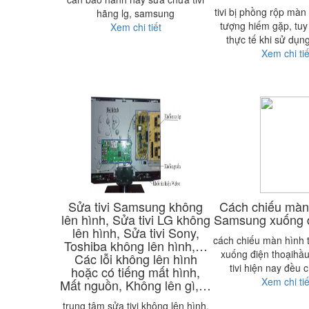
tivi bị phồng rộp màn 
hãng lg, samsung
tượng hiếm gặp, tuy
Xem chi tiết
thực tế khi sử dụng
Xem chi tiế
Sửa tivi Samsung không
Cách chiếu màn 
lên hình, Sửa tivi LG không
Samsung xuống đ
lên hình, Sửa tivi Sony,
cách chiếu màn hình 
Toshiba không lên hình,…
xuống điện thoạihầu
Các lỗi không lên hình
tivi hiện nay đều 
hoặc có tiếng mất hình,
Xem chi tiế
Mất nguồn, Không lên gì,…
trung tâm sửa tivi không lên hình,