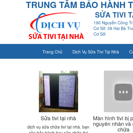
TRUNG TÂM BẢO HÀNH TI
SỬA TIVI 
190 Nguyễn Công Tr
Cơ Sở: 39 Hai Bà Tr
Cơ Sở:
Trang Chủ
Dịch Vụ Sửa Tivi Tại Nhà
C
Sửa tivi tại nhà
Màn hình tivi bị 
nguyên nhân và 
dịch vụ sửa chữa tivi tại nhà. bạn
chữa
cần bảo hành hay sửa chữa tivi