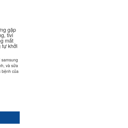
ờng gặp
g, tivi
ng mất
 tự khởi
vi samsung
nh, và sửa
c bệnh của