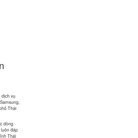
ên
 dịch vụ
i Samsung,
 phố Thái
ác dòng
à luôn đáp
ỉnh Thái