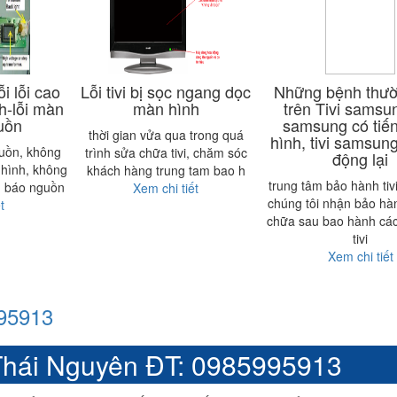
i lỗi cao
Lỗi tivi bị sọc ngang dọc
Những bệnh thư
nh-lỗi màn
màn hình
trên Tivi samsun
guồn
samsung có tiế
thời gian vửa qua trong quá
hình, tivi samsung
guồn, không
trình sửa chữa tivi, chăm sóc
động lại
 hình, không
khách hàng trung tam bao h
trung tâm bảo hành ti
n báo nguồn
Xem chi tiết
chúng tôi nhận bảo hà
t
chữa sau bao hành cá
tivi
Xem chi tiết
995913
h Thái Nguyên ĐT: 0985995913