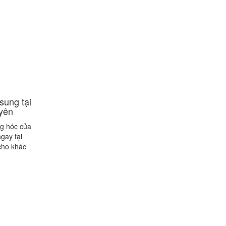
sung tại
 yên
ng hóc của
gay tại
cho khác