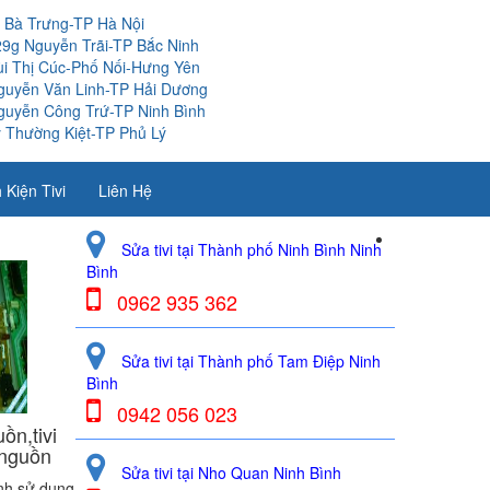
i Bà Trưng-TP Hà Nội
29g Nguyễn Trãi-TP Bắc Ninh
ùi Thị Cúc-Phố Nối-Hưng Yên
guyễn Văn Linh-TP Hải Dương
guyễn Công Trứ-TP Ninh Bình
 Thường Kiệt-TP Phủ Lý
 Kiện Tivi
Liên Hệ
Sửa tivi tại Thành phố Ninh Bình Ninh
Bình
0962 935 362
Sửa tivi tại Thành phố Tam Điệp Ninh
Bình
0942 056 023
ồn,tivi
 nguồn
Sửa tivi tại Nho Quan Ninh Bình
ình sử dụng