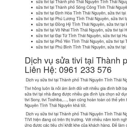
sửa tivi tại Thành phố Thái Nguyên Tỉnh Thái Ngu
sửa tivi tại Thành phố Sông Công Tỉnh Thái Nguy
sửa tivi tại Định Hóa Tỉnh Thái Nguyên, sửa tivi 
sửa tivi tại Phú Lương Tỉnh Thái Nguyên, sửa tiv
sửa tivi tại Đồng Hỷ Tỉnh Thái Nguyên, sửa tivi t
sửa tivi tại Võ Nhai Tỉnh Thái Nguyên, sửa tivi tạ
sửa tivi tại Đại Từ Tỉnh Thái Nguyên, sửa tivi tại
sửa tivi tại Phổ Yên Tỉnh Thái Nguyên, sửa tivi tạ
sửa tivi tại Phú Bình Tỉnh Thái Nguyên, sửa tivi 
Dịch vụ sửa tivi tại Thàn
Liên Hệ: 0961 233 576
Dịch vụ sửa tivi tại Thành phố Thái Nguyên Tỉnh Thái 
Tivi hỏng luôn là nỗi ám ảnh đối với nhiều gia đình bởi 
sửa tivi tại nhà đang được nhiều gia đình lựa chọn sử dụ
tivi Sony, tivi Toshiba,…, bạn cũng hoàn toàn có thể yên
Nguyên Tỉnh Thái Nguyên khá tốt.
Dịch vụ sửa tivi tại Thành phố Thái Nguyên Tỉnh Thái 
TIVI hiện đang có trên thị trường. Với nhiều năm kinh ngh
ứng được các tiêu chí khắt khe của khách hàng. Để làm 