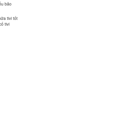
iếu bảo
a tivi tốt
ố tivi