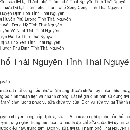
yên, sửa tivi tại Thành phố Thành phố Thái Nguyên Tỉnh Thái Nguyên
ên, sửa tivi tại Thành phố Thành phố Sông Công Tỉnh Thái Nguyên
tại Huyện Định Hóa Tỉnh Thái Nguyên
i tại Huyện Phú Lương Tỉnh Thái Nguyên
ại Huyện Đồng Hỷ Tỉnh Thái Nguyên
i Huyện Võ Nhai Tỉnh Thái Nguyên
 Huyện Đại Từ Tỉnh Thái Nguyên
i Thị xã Phổ Yên Tỉnh Thái Nguyên
tại Huyện Phú Bình Tỉnh Thái Nguyên
h phố Thái Nguyên Tỉnh Thái Nguy
Nguyên
bạn sẽ rất mất công nếu như phải mang đi sửa chữa, tuy nhiên, hiện nay,
ng bởi tính thuận tiện và nhanh chóng. Bất kể gia đình bạn sử dụng tiv
 tâm vì chất lượng phục vụ sửa chữa tivi của Dịch vụ sửa tivi tại Thành
Nguyên chuyên cung cấp dịch vụ sửa TIVI chuyên nghiệp cho hầu hết c
iệm trong nghề, trung tâm luôn tự hào là địa chỉ sửa chữa tivi uy tín v
được điều này, trung tâm Dịch vụ sửa tivi tại Thành phố Thái Nguyên T