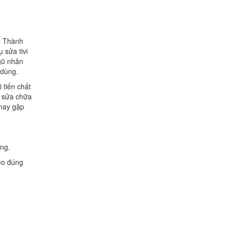
hố Thành
 sửa tivi
gũ nhân
 dùng.
 tiến chất
ở sửa chữa
 may gặp
àng.
eo đúng