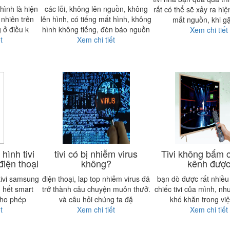
hình là hiện
các lỗi, không lên nguồn, không
rất có thể sẽ xảy ra hiệ
 nhiên trên
lên hình, có tiếng mất hình, không
mất nguồn, khi gặ
 ở điều k
hình không tiếng, đèn báo nguồn
Xem chi tiết
t
Xem chi tiết
hình tivi
tivi có bị nhiễm virus
Tivi không bấm 
iện thoại
không?
kênh đượ
tivi samsung
điện thoại, lap top nhiễm virus đã
bạn dò được rất nhiều
 hết smart
trở thành câu chuyện muôn thưở.
chiếc tivi của mình, nh
cho phép
và câu hỏi chúng ta đặ
khó khăn trong vi
t
Xem chi tiết
Xem chi tiết