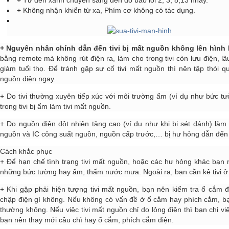
+ Không nhận khiển từ xa, Phím cơ không có tác dụng.
+ Nguyên nhân chính dẫn đến tivi bị mất nguồn không lên hình
l
bằng remote mà không rút điện ra, làm cho trong tivi còn lưu điện, lâu 
giảm tuổi thọ. Để tránh gặp sự cố tivi mất nguồn thì nên tập thói qu
nguồn điện ngay.
+ Do tivi thường xuyên tiếp xúc với môi trường ẩm (ví dụ như bức tư
trong tivi bị ẩm làm tivi mất nguồn.
+ Do nguồn điện đột nhiên tăng cao (ví dụ như khi bị sét đánh) làm 
nguồn và IC công suất nguồn, nguồn cấp trước,… bị hư hỏng dẫn đế
Cách khắc phục
+ Để hạn chế tình trạng tivi mất nguồn, hoặc các hư hỏng khác bạn nên
những bức tường hay ẩm, thấm nước mưa. Ngoài ra, bạn cần kê tivi ở 
+ Khi gặp phải hiện tượng tivi mất nguồn, bạn nên kiểm tra ổ cắm 
chập điện gì không. Nếu không có vấn đề ở ổ cắm hay phích cắm, bạn
thường không. Nếu việc tivi mất nguồn chỉ do lỏng điện thì bạn chỉ v
bạn nên thay mới cầu chì hay ổ cắm, phích cắm điện.