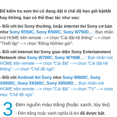
Để kiểm tra xem tivi có đang đặt ở chế độ hẹn giờ bật/tắt
hay không, bạn có thể thac tác như sau:
- Đối với tivi Sony thường, hoặc internet tivi Sony cơ bản
như
Sony R550C
,
Sony R500C
,
Sony W750D
...
:
Bạn nhấn
nút HOME trên remote ---> chọn “Cài đặt hệ thống” ---> chọn
“Thiết lập” ---> chọn “Đồng hồ/Hẹn giờ”.
- Đối với internet tivi Sony giao diện Sony Entertainment
Network như
Sony W700C
,
Sony W700B
… :
Bạn nhấn nút
HOME trên remote ---> chọn “Cài đặt” ---> chọn “Cài đặt hệ
thống” ---> chọn “Chế độ ngủ”.
- Đối với
Android tivi Sony
như
Sony W800C
,
Sony
X8000C
,
Sony X8300C
,
Sony X8500D
...
:
Bạn nhấn nút
HOME trên remote ---> chọn “Cài đặt” ---> chọn “TV” ---> chọn
mục “Chế độ ngủ”.
3
Đèn nguồn màu trắng (hoặc xanh, tùy tivi)
- Đèn trắng hoặc xanh nghĩa là tivi
đã được bật
.