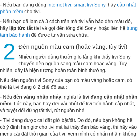
- Nếu bạn đang dùng
internet tivi, smart tivi Sony
, hãy
cập nhật
phần mềm
cho tivi.
- Nếu bạn đã làm cả 3 cách trên mà tivi vẫn báo đèn màu đỏ,
hãy
lập tức tắt tivi
và gọi đến tổng đài Sony hoặc liên hệ
trung
tâm bảo hành
để được tư vấn sửa chữa.
2
Đèn nguồn màu cam (hoặc vàng, tùy tivi)
Nhiều người dùng thường lo lắng khi thấy tivi Sony
chuyển đèn nguồn sang màu cam hoặc vàng. Tuy
nhiên, đây là hiện tượng hoàn toàn bình thường.
Nếu đèn nguồn tivi Sony của bạn có màu vàng hoặc cam, có
thể là tivi đang ở 2 chế độ sau:
- Nếu
đèn vàng nhấp nháy
, nghĩa là
tivi đang cập nhật phần
mềm
. Lúc này, bạn hãy đợi vài phút để tivi tiến hành cập nhật,
và tuyệt đối đừng tắt tivi, rút nguồn nhé.
- Tivi đang được cài đặt giờ bật/tắt. Do đó, nếu bạn không hề
có ý định hẹn giờ cho tivi mà lại thấy đèn báo vàng, thì hãy vào
menu cài đặt thời gian của tivi, xem mình có nhấn nhầm không