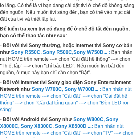
lo lắng. Có thể là vì bạn đang cài đặt tivi ở chế độ không sáng
đèn nguồn. Nếu muốn tivi sáng đèn, bạn có thể vào mục cài
đặt của tivi và thiết lập lại.
Để kiểm tra xem tivi có đang để ở chế độ tắt đèn nguồn,
bạn có thể thao tác như sau:
- Đối với tivi Sony thường, hoặc internet tivi Sony cơ bản
như
Sony R550C
,
Sony R500C
,
Sony W750D
... :
Bạn nhấn
nút HOME trên remote ---> chọn “Cài đặt hệ thống” ---> chọn
“Thiết lập” ---> chọn “chỉ báo LED”. Nếu muốn tivi bật đèn
nguồn, ở mục này bạn chỉ cần chọn “Bật”.
- Đối với internet tivi Sony giao diện Sony Entertainment
Network như
Sony W700C
,
Sony W700B
... :
Bạn nhấn nút
HOME trên remote ---> chọn “Cài đặt” ---> chọn “Cài đặt hệ
thống” ---> chọn “Cài đặt tổng quan” ---> chọn “Đèn LED rọi
sáng”.
- Đối với Android tivi Sony như
Sony W800C
,
Sony
X8000C
,
Sony X8300C
,
Sony X8500D
...:
Bạn nhấn nút
HOME trên remote ---> chọn “Cài đặt” ---> chọn “TV” ---> chọn