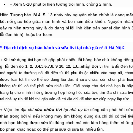
+ Xem 5-10 phút bị hiện tượng trôi hình, chồng 2 hình.
Hiện Tượng báo lỗi 4, 5, 13 nháy này nguyên nhân chính là đang mất
kết nối giao tiếp giữa màn hình và bo main điều khiển. Nguyên nhân
gây ra hiện tượng này là do đang bị lỗi linh kiện trên panel đèn hình (
lỗi đèn hình). hoặc bo Tcom.
:
* Địa chỉ dịch vụ bảo hành và
sửa tivi tại nhà
giá rẻ ở Hà Nội
+ Khi sử dụng tivi bạn sẽ gặp phải nhiều lỗi hỏng hóc chứ không riêng
gì lỗi đèn đỏ
1, 2, 3,4,5,6,7,8, 9 10, 12, 13…nháy.
Bởi vì tivi là đồ điện t
mà người ta thường nói đồ điện tử thì phụ thuộc nhiều vào may rủi, chọn
được loại tốt thì có thể sử dụng lâu dài, ít sửa chữa, còn chọn phải loại
không tốt thì có thể phải sửa nhiều lần. Giải pháp cho tivi nhà bạn là hãy
trang bị cho mình những trường hợp hỏng hóc của tivi, tìm địa chỉ sửa tivi
tại nhà uy tín để khi tivi gặp vấn đề có địa chỉ để nhờ trợ giúp ngay lập tức.
+ Việc tìm
địa chỉ
sửa chữa tivi
tại nhà uy tín
cũng cần phải hết sức
thận trọng bởi vì nếu không may tìm không đúng địa chỉ thì có thể tivi
nhà bạn không được sửa lỗi đúng cách mà còn làm hỏng thêm những
bộ phận khác hoặc có thể phải sửa đi sửa lại nhiều lần.