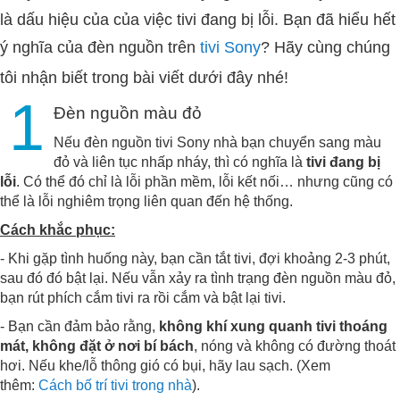
là dấu hiệu của của việc tivi đang bị lỗi. Bạn đã hiểu hết
ý nghĩa của đèn nguồn trên
tivi Sony
? Hãy cùng chúng
tôi nhận biết trong bài viết dưới đây nhé!
1
Đèn nguồn màu đỏ
Nếu đèn nguồn tivi Sony nhà bạn chuyển sang màu
đỏ và liên tục nhấp nháy, thì có nghĩa là
tivi đang bị
lỗi
. Có thể đó chỉ là lỗi phần mềm, lỗi kết nối… nhưng cũng có
thể là lỗi nghiêm trọng liên quan đến hệ thống.
Cách khắc phục:
- Khi gặp tình huống này, bạn cần tắt tivi, đợi khoảng 2-3 phút,
sau đó đó bật lại. Nếu vẫn xảy ra tình trạng đèn nguồn màu đỏ,
bạn rút phích cắm tivi ra rồi cắm và bật lại tivi.
- Bạn cần đảm bảo rằng,
không khí xung quanh tivi thoáng
mát, không đặt ở nơi bí bách
, nóng và không có đường thoát
hơi. Nếu khe/lỗ thông gió có bụi, hãy lau sạch. (Xem
thêm:
Cách bố trí tivi trong nhà
).