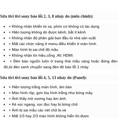
Sửa tivi tivi sony báo lỗi 2, 3, 8 nháy do (mên chính):
+ Không nhận khiển từ xa, phím cơ không có tác dụng
+ Hiện tượng không dò được kênh, bắt ít kênh
+ Không nhận độ phân giải ban đầu từ nhà sản xuất.
+ Mất các chức năng ở menu điều khiển ở màn hình.
+ Màn hình bị sai chế độ mầu
+ Không nhận tín hiệu,cổng ,AV, HDMI.
+ Đèn báo nguồn luôn ở trạng thái mầu vàng hoặc đứng đèn
đỏ,từ đèn xanh chuyển sang đèn đỏ báo lỗi 1 nháy
Sửa tivi tivi sony báo lỗi 4, 5, 13 nháy do (Panel):
+ Hiện tượng trắng màn hình, âm bản
+ Màn hình rộp, gợn lóa hình trắng như bóng mây.
+ Ảnh thấy mờ xương hay âm ảnh.
+ Kẻ xọc ngang, xọc đọc hay bị bóng chữ
+ Ảnh bị sai mầu các nét chữ bị xé
+ Mất 1/3 hay 2/3 màn hình không hiển thị được