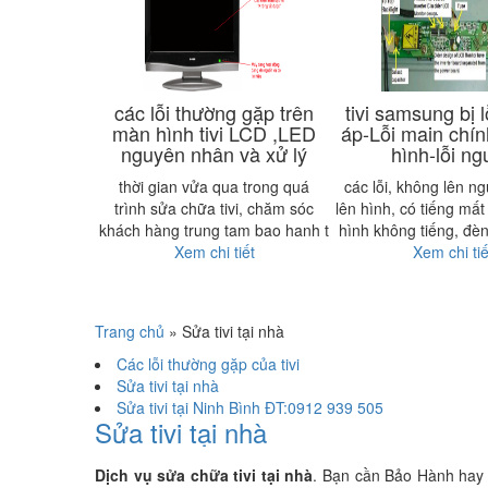
các lỗi thường gặp trên
tivi samsung bị lỗ
màn hình tivi LCD ,LED
áp-Lỗi main chí
nguyên nhân và xử lý
hình-lỗi n
thời gian vửa qua trong quá
các lỗi, không lên n
trình sửa chữa tivi, chăm sóc
lên hình, có tiếng mất
khách hàng trung tam bao hanh t
hình không tiếng, đè
Xem chi tiết
Xem chi tiế
Trang chủ
»
Sửa tivi tại nhà
Các lỗi thường gặp của tivi
Sửa tivi tại nhà
Sửa tivi tại Ninh Bình ĐT:0912 939 505
Sửa tivi tại nhà
Dịch vụ sửa chữa tivi tại nhà
.
Bạn cần Bảo Hành hay 