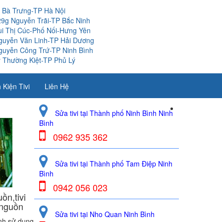
i Bà Trưng-TP Hà Nội
29g Nguyễn Trãi-TP Bắc Ninh
ùi Thị Cúc-Phố Nối-Hưng Yên
guyễn Văn Linh-TP Hải Dương
guyễn Công Trứ-TP Ninh Bình
 Thường Kiệt-TP Phủ Lý
 Kiện Tivi
Liên Hệ
Sửa tivi tại Thành phố Ninh Bình Ninh
Bình
0962 935 362
Sửa tivi tại Thành phố Tam Điệp Ninh
Bình
0942 056 023
ồn,tivi
 nguồn
Sửa tivi tại Nho Quan Ninh Bình
ình sử dụng