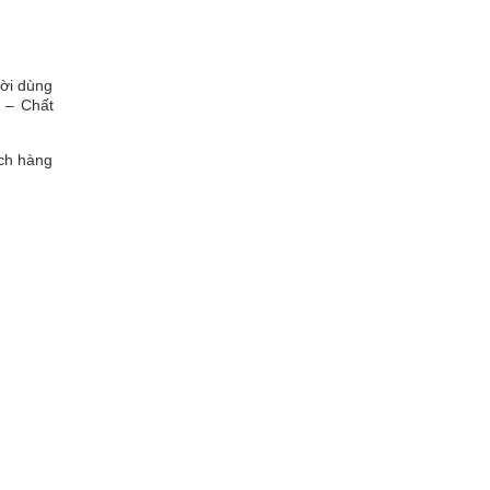
ười dùng
h – Chất
ách hàng