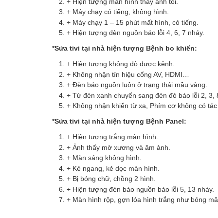
+ Hiện tượng màn hình thấy ảnh tối.
+ Máy chạy có tiếng, không hình.
+ Máy chạy 1 – 15 phút mất hình, có tiếng.
+ Hiện tượng đèn nguồn báo lỗi 4, 6, 7 nháy.
*Sửa tivi tại nhà hiện tượng Bệnh bo khiển:
+ Hiện tượng không dò được kênh.
+ Không nhận tín hiệu cổng AV, HDMI…
+ Đèn báo nguồn luôn ở trạng thái mầu vàng.
+ Từ đèn xanh chuyển sang đèn đỏ báo lỗi 2, 3, 
+ Không nhận khiển từ xa, Phím cơ không có tác
*Sửa tivi tại nhà hiện tượng Bệnh Panel:
+ Hiện tượng trắng màn hình.
+ Ảnh thấy mờ xương và âm ảnh.
+ Màn sáng không hình.
+ Kẻ ngang, kẻ dọc màn hình.
+ Bị bóng chữ, chồng 2 hình.
+ Hiện tượng đèn báo nguồn báo lỗi 5, 13 nháy.
+ Màn hình rộp, gợn lóa hình trắng như bóng mâ