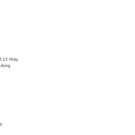
8,13 nháy.
 dụng.
y.