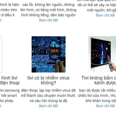
hình là hiện
các lỗi, không lên nguồn, không
rất có thể sẽ xảy ra hiệ
 nhiên trên
lên hình, có tiếng mất hình, không
mất nguồn, khi gặ
 ở điều k
hình không tiếng, đèn báo nguồn
Xem chi tiết
t
Xem chi tiết
hình tivi
tivi có bị nhiễm virus
Tivi không bấm 
iện thoại
không?
kênh đượ
tivi samsung
điện thoại, lap top nhiễm virus đã
bạn dò được rất nhiều
 hết smart
trở thành câu chuyện muôn thưở.
chiếc tivi của mình, nh
cho phép
và câu hỏi chúng ta đặ
khó khăn trong vi
t
Xem chi tiết
Xem chi tiết