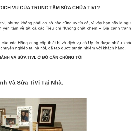
DỊCH VỤ CỦA TRUNG TÂM SỬA CHỮA TIVI ?
 tivi, nhưng không phải cơ sở nào cũng uy tín cả, vì vậy bạn hãy là ng
n yên tâm về tất cả các Tiêu chí “Không chặt chém – Giá cạnh tran
u của các Hãng cung cấp thiết bị và dịch vụ có Uy tín được nhiều kh
i chuyên nghiệp tại hà nội, đã tạo được sự tín nhiệm với khách hàng.
ÀNH VÀ SỬA TIVI, Ở ĐÓ CẦN CHÚNG TÔI”
h Và Sửa TiVi Tại Nhà.