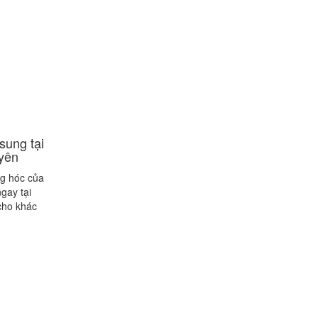
sung tại
 yên
ng hóc của
gay tại
cho khác