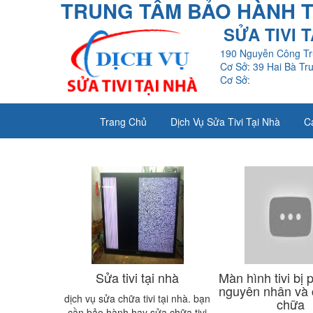
TRUNG TÂM BẢO HÀNH TI
SỬA TIVI 
190 Nguyễn Công Tr
Cơ Sở: 39 Hai Bà Tr
Cơ Sở:
Trang Chủ
Dịch Vụ Sửa Tivi Tại Nhà
C
Sửa tivi tại nhà
Màn hình tivi bị 
nguyên nhân và 
dịch vụ sửa chữa tivi tại nhà. bạn
chữa
cần bảo hành hay sửa chữa tivi