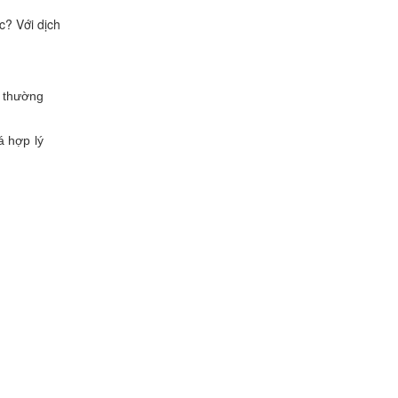
c? Với dịch
h thường
á hợp lý