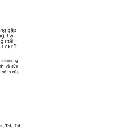
ờng gặp
g, tivi
ng mất
 tự khởi
vi samsung
nh, và sửa
c bệnh của
s, Tcl
,..Tại