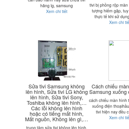
tivi bị phồng rộp màn 
hãng lg, samsung
tượng hiếm gặp, tuy
Xem chi tiết
thực tế khi sử dụng
Xem chi tiế
Sửa tivi Samsung không
Cách chiếu màn 
lên hình, Sửa tivi LG không
Samsung xuống đ
lên hình, Sửa tivi Sony,
cách chiếu màn hình 
Toshiba không lên hình,…
xuống điện thoạihầu
Các lỗi không lên hình
tivi hiện nay đều 
hoặc có tiếng mất hình,
Xem chi tiế
Mất nguồn, Không lên gì,…
trung tâm sửa tivi không lên hình,