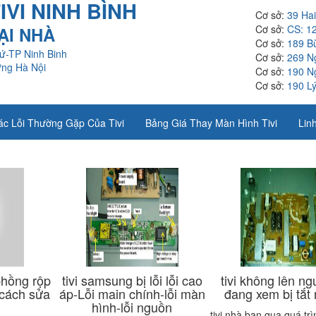
VI NINH BÌNH
Cơ sở:
39 Ha
Cơ sở:
CS: 1
TẠI NHÀ
Cơ sở:
189 B
ứ-TP Ninh Binh
Cơ sở:
269 N
ưng Hà Nội
Cơ sở:
190 N
Cơ sở:
190 Lý
ác Lỗi Thường Gặp Của Tivi
Bảng Giá Thay Màn Hình Tivi
Linh
phồng rộp
tivi samsung bị lỗi lỗi cao
tivi không lên ngu
cách sửa
áp-Lỗi main chính-lỗi màn
đang xem bị tắt
hình-lỗi nguồn
tivi nhà bạn qua quá tr