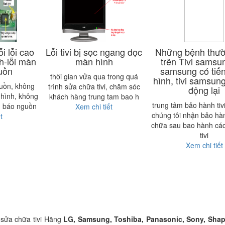
i lỗi cao
Lỗi tivi bị sọc ngang dọc
Những bệnh thư
nh-lỗi màn
màn hình
trên Tivi samsun
guồn
samsung có tiế
thời gian vửa qua trong quá
hình, tivi samsung
guồn, không
trình sửa chữa tivi, chăm sóc
động lại
 hình, không
khách hàng trung tam bao h
trung tâm bảo hành ti
n báo nguồn
Xem chi tiết
chúng tôi nhận bảo hà
t
chữa sau bao hành cá
tivi
Xem chi tiết
sửa chữa tivi Hãng
LG, Samsung, Toshiba, Panasonic, Sony, Shap