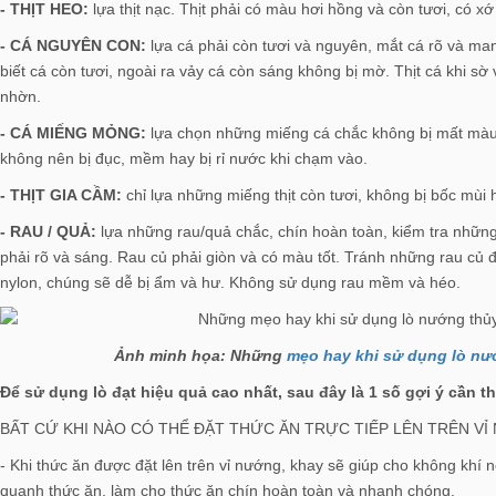
- THỊT HEO:
lựa thịt nạc. Thịt phải có màu hơi hồng và còn tươi, có xớ
- CÁ NGUYÊN CON:
lựa cá phải còn tươi và nguyên, mắt cá rõ và ma
biết cá còn tươi, ngoài ra vảy cá còn sáng không bị mờ. Thịt cá khi sờ
nhờn.
- CÁ MIẾNG MỎNG:
lựa chọn những miếng cá chắc không bị mất màu 
không nên bị đục, mềm hay bị rỉ nước khi chạm vào.
- THỊT GIA CẦM:
chỉ lựa những miếng thịt còn tươi, không bị bốc mùi h
- RAU / QUẢ:
lựa những rau/quả chắc, chín hoàn toàn, kiểm tra những
phải rõ và sáng. Rau củ phải giòn và có màu tốt. Tránh những rau củ
nylon, chúng sẽ dễ bị ẩm và hư. Không sử dụng rau mềm và héo.
Ảnh minh họa: Những
mẹo hay khi sử dụng lò nư
Để sử dụng lò đạt hiệu quả cao nhất, sau đây là 1 số gợi ý cần 
BẤT CỨ KHI NÀO CÓ THỂ ĐẶT THỨC ĂN TRỰC TIẾP LÊN TRÊN VỈ
- Khi thức ăn được đặt lên trên vỉ nướng, khay sẽ giúp cho không khí
quanh thức ăn, làm cho thức ăn chín hoàn toàn và nhanh chóng.