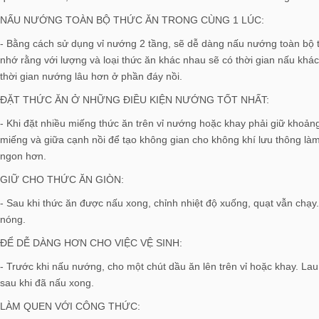
NẤU NƯỚNG TOÀN BỘ THỨC ĂN TRONG CÙNG 1 LÚC:
- Bằng cách sử dụng vỉ nướng 2 tầng, sẽ dễ dàng nấu nướng toàn bộ t
nhớ rằng với lượng và loại thức ăn khác nhau sẽ có thời gian nấu khá
thời gian nướng lâu hơn ở phần đáy nồi.
ĐẶT THỨC ĂN Ở NHỮNG ĐIỀU KIỆN NƯỚNG TỐT NHẤT:
- Khi đặt nhiều miếng thức ăn trên vỉ nướng hoặc khay phải giữ khoảng
miếng và giữa cạnh nồi để tạo không gian cho không khí lưu thông l
ngon hơn.
GIỮ CHO THỨC ĂN GIÒN:
- Sau khi thức ăn được nấu xong, chỉnh nhiệt độ xuống, quạt vẫn chạy
nóng.
ĐỂ DỄ DÀNG HƠN CHO VIỆC VỆ SINH:
- Trước khi nấu nướng, cho một chút dầu ăn lên trên vỉ hoặc khay. La
sau khi đã nấu xong.
LÀM QUEN VỚI CÔNG THỨC: