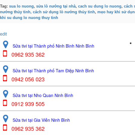
Tag:
sua lo nuong
,
sửa lò nướng tại nhà
,
cach su dung lo nuong
,
cách 
nướng thủy tinh,
cách sử dụng lò nướng thủy tinh
,
mẹo hay khi sử dụng
khi su dung lo nuong thuy tinh
edit
Sửa tivi tại Thành phố Ninh Bình Ninh Bình
0962 935 362
Sửa tivi tại Thành phố Tam Điệp Ninh Bình
0942 056 023
Sửa tivi tại Nho Quan Ninh Bình
0912 939 505
Sửa tivi tại Gia Viễn Ninh Bình
0962 935 362