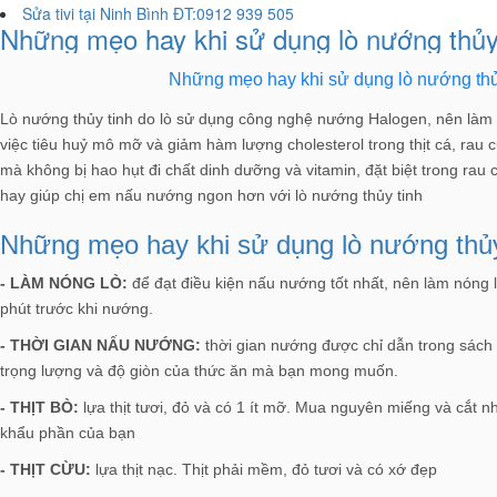
Sửa tivi tại Ninh Bình ĐT:0912 939 505
Những mẹo hay khi sử dụng lò nướng thủy
Những mẹo hay khi sử dụng lò nướng thủ
Lò nướng thủy tinh do lò sử dụng công nghệ nướng Halogen, nên làm
việc tiêu huỷ mô mỡ và giảm hàm lượng cholesterol trong thịt cá, rau
mà không bị hao hụt đi chất dinh dưỡng và vitamin, đặt biệt trong rau
hay giúp chị em nấu nướng ngon hơn với lò nướng thủy tinh
Những mẹo hay khi sử dụng lò nướng thủy
- LÀM NÓNG LÒ:
để đạt điều kiện nấu nướng tốt nhất, nên làm nóng 
phút trước khi nướng.
- THỜI GIAN NẤU NƯỚNG:
thời gian nướng được chỉ dẫn trong sách
trọng lượng và độ giòn của thức ăn mà bạn mong muốn.
- THỊT BÒ:
lựa thịt tươi, đỏ và có 1 ít mỡ. Mua nguyên miếng và cắt n
khẩu phần của bạn
- THỊT CỪU:
lựa thịt nạc. Thịt phải mềm, đỏ tươi và có xớ đẹp