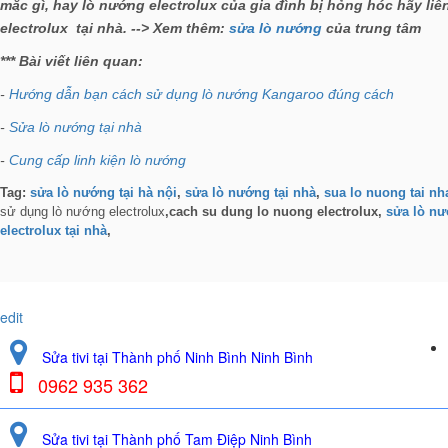
mắc gì, hay lò nướng electrolux của gia đình bị hỏng hóc hãy li
electrolux tại nhà. --> Xem thêm:
sửa lò nướng
của trung tâm
*** Bài viết liên quan:
-
Hướng dẫn bạn cách sử dụng lò nướng Kangaroo đúng cách
-
Sửa lò nướng tại nhà
-
Cung cấp linh kiện lò nướng
Tag:
sửa lò nướng tại hà nội
,
sửa lò nướng tại nhà
,
sua lo nuong tai nh
sử dụng lò nướng electrolux
,cach su dung lo nuong electrolux,
sửa lò nư
electrolux tại nhà
,
edit
Sửa tivi tại Thành phố Ninh Bình Ninh Bình
0962 935 362
Sửa tivi tại Thành phố Tam Điệp Ninh Bình