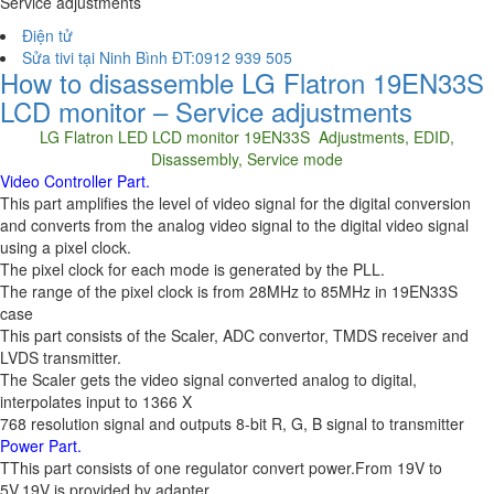
Service adjustments
Điện tử
Sửa tivi tại Ninh Bình ĐT:0912 939 505
How to disassemble LG Flatron 19EN33S
LCD monitor – Service adjustments
LG Flatron LED LCD monitor 19EN33S Adjustments, EDID,
Disassembly, Service mode
Video Controller Part.
This part amplifies the level of video signal for the digital conversion
and converts from the analog video signal to the digital video signal
using a pixel clock.
The pixel clock for each mode is generated by the PLL.
The range of the pixel clock is from 28MHz to 85MHz in 19EN33S
case
This part consists of the Scaler, ADC convertor, TMDS receiver and
LVDS transmitter.
The Scaler gets the video signal converted analog to digital,
interpolates input to 1366 X
768 resolution signal and outputs 8-bit R, G, B signal to transmitter
Power Part.
TThis part consists of one regulator convert power.From 19V to
5V.19V is provided by adapter.