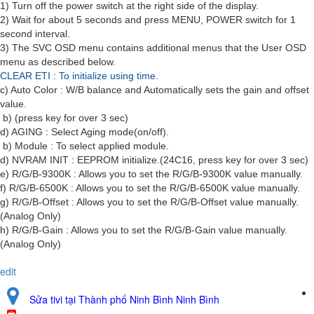
1) Turn off the power switch at the right side of the display.
2) Wait for about 5 seconds and press MENU, POWER switch for 1
second interval.
3) The SVC OSD menu contains additional menus that the User OSD
menu as described below.
CLEAR ETI : To initialize using time.
c) Auto Color : W/B balance and Automatically sets the gain and offset
value.
b) (press key for over 3 sec)
d) AGING : Select Aging mode(on/off).
b) Module : To select applied module.
d) NVRAM INIT : EEPROM initialize.(24C16, press key for over 3 sec)
e) R/G/B-9300K : Allows you to set the R/G/B-9300K value manually.
f) R/G/B-6500K : Allows you to set the R/G/B-6500K value manually.
g) R/G/B-Offset : Allows you to set the R/G/B-Offset value manually.
(Analog Only)
h) R/G/B-Gain : Allows you to set the R/G/B-Gain value manually.
(Analog Only)
edit
Sửa tivi tại Thành phố Ninh Bình Ninh Bình