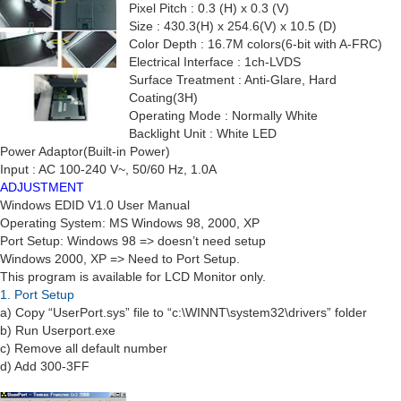
Pixel Pitch : 0.3 (H) x 0.3 (V)
Size : 430.3(H) x 254.6(V) x 10.5 (D)
Color Depth : 16.7M colors(6-bit with A-FRC)
Electrical Interface : 1ch-LVDS
Surface Treatment : Anti-Glare, Hard
Coating(3H)
Operating Mode : Normally White
Backlight Unit : White LED
Power Adaptor(Built-in Power)
Input : AC 100-240 V~, 50/60 Hz, 1.0A
ADJUSTMENT
Windows EDID V1.0 User Manual
Operating System: MS Windows 98, 2000, XP
Port Setup: Windows 98 => doesn’t need setup
Windows 2000, XP => Need to Port Setup.
This program is available for LCD Monitor only.
1. Port Setup
a) Copy “UserPort.sys” file to
“c:\WINNT\system32\drivers” folder
b) Run Userport.exe
c) Remove all default number
d) Add 300-3FF