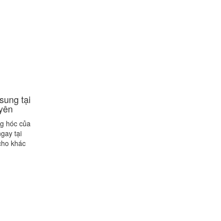
sung tại
 yên
ng hóc của
gay tại
cho khác