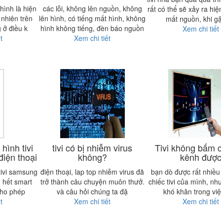
hình là hiện
các lỗi, không lên nguồn, không
rất có thể sẽ xảy ra hiệ
 nhiên trên
lên hình, có tiếng mất hình, không
mất nguồn, khi gặ
 ở điều k
hình không tiếng, đèn báo nguồn
Xem chi tiết
t
Xem chi tiết
hình tivi
tivi có bị nhiễm virus
Tivi không bấm 
iện thoại
không?
kênh đượ
tivi samsung
điện thoại, lap top nhiễm virus đã
bạn dò được rất nhiều
 hết smart
trở thành câu chuyện muôn thưở.
chiếc tivi của mình, nh
cho phép
và câu hỏi chúng ta đặ
khó khăn trong vi
t
Xem chi tiết
Xem chi tiết