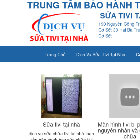
TRUNG TÂM BẢO HÀNH TI
SỬA TIVI 
190 Nguyễn Công Tr
Cơ Sở: 39 Hai Bà Tr
Cơ Sở:
Trang Chủ
Dịch Vụ Sửa Tivi Tại Nhà
C
Sửa tivi tại nhà
Màn hình tivi bị 
nguyên nhân và 
dịch vụ sửa chữa tivi tại nhà. bạn
chữa
cần bảo hành hay sửa chữa tivi