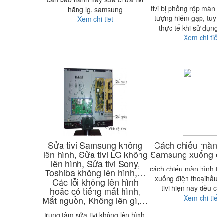
tivi bị phồng rộp màn 
hãng lg, samsung
tượng hiếm gặp, tuy
Xem chi tiết
thực tế khi sử dụng
Xem chi tiế
Sửa tivi Samsung không
Cách chiếu màn 
lên hình, Sửa tivi LG không
Samsung xuống đ
lên hình, Sửa tivi Sony,
cách chiếu màn hình 
Toshiba không lên hình,…
xuống điện thoạihầu
Các lỗi không lên hình
tivi hiện nay đều 
hoặc có tiếng mất hình,
Xem chi tiế
Mất nguồn, Không lên gì,…
trung tâm sửa tivi không lên hình,