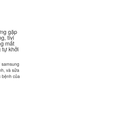
ờng gặp
g, tivi
ng mất
 tự khởi
vi samsung
nh, và sửa
c bệnh của