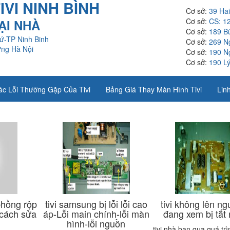
VI NINH BÌNH
Cơ sở:
39 Ha
Cơ sở:
CS: 1
TẠI NHÀ
Cơ sở:
189 B
ứ-TP Ninh Binh
Cơ sở:
269 N
ưng Hà Nội
Cơ sở:
190 N
Cơ sở:
190 Lý
ác Lỗi Thường Gặp Của Tivi
Bảng Giá Thay Màn Hình Tivi
Linh
phồng rộp
tivi samsung bị lỗi lỗi cao
tivi không lên ngu
cách sửa
áp-Lỗi main chính-lỗi màn
đang xem bị tắt
hình-lỗi nguồn
tivi nhà bạn qua quá tr