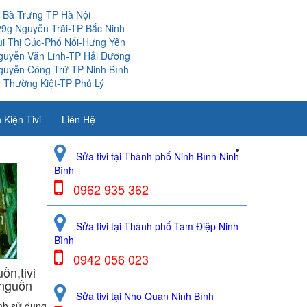
i Bà Trưng-TP Hà Nội
29g Nguyễn Trãi-TP Bắc Ninh
ùi Thị Cúc-Phố Nối-Hưng Yên
guyễn Văn Linh-TP Hải Dương
guyễn Công Trứ-TP Ninh Bình
 Thường Kiệt-TP Phủ Lý
 Kiện Tivi
Liên Hệ
Sửa tivi tại Thành phố Ninh Bình Ninh
Bình
0962 935 362
Sửa tivi tại Thành phố Tam Điệp Ninh
Bình
0942 056 023
ồn,tivi
 nguồn
Sửa tivi tại Nho Quan Ninh Bình
ình sử dụng