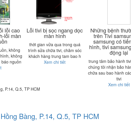
i lỗi cao
Lỗi tivi bị sọc ngang dọc
Những bệnh thư
nh-lỗi màn
màn hình
trên Tivi samsun
guồn
samsung có tiế
thời gian vửa qua trong quá
hình, tivi samsung
guồn, không
trình sửa chữa tivi, chăm sóc
động lại
 hình, không
khách hàng trung tam bao h
trung tâm bảo hành ti
n báo nguồn
Xem chi tiết
chúng tôi nhận bảo hà
t
chữa sau bao hành cá
tivi
Xem chi tiết
g, P.14, Q.5, TP HCM
3 Hồng Bàng, P.14, Q.5, TP HCM