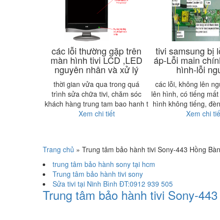
các lỗi thường gặp trên
tivi samsung bị lỗ
màn hình tivi LCD ,LED
áp-Lỗi main chí
nguyên nhân và xử lý
hình-lỗi n
thời gian vửa qua trong quá
các lỗi, không lên n
trình sửa chữa tivi, chăm sóc
lên hình, có tiếng mất
khách hàng trung tam bao hanh t
hình không tiếng, đè
Xem chi tiết
Xem chi tiế
Trang chủ
»
Trung tâm bảo hành tivi Sony-443 Hồng Bàn
trung tâm bảo hành sony tại hcm
Trung tâm bảo hành tivi sony
Sửa tivi tại Ninh Bình ĐT:0912 939 505
Trung tâm bảo hành tivi Sony-44